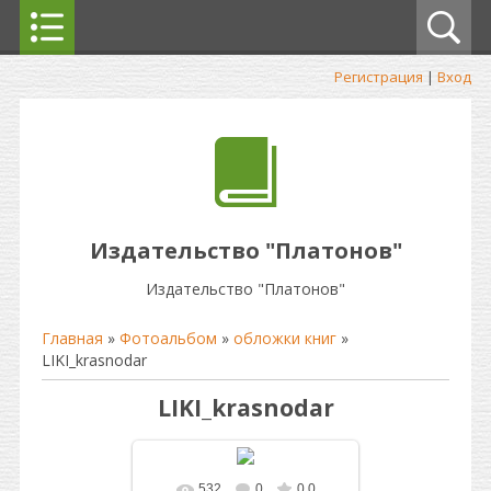
Регистрация
|
Вход
Издательство "Платонов"
Издательство "Платонов"
Главная
»
Фотоальбом
»
обложки книг
»
LIKI_krasnodar
LIKI_krasnodar
532
0
0.0