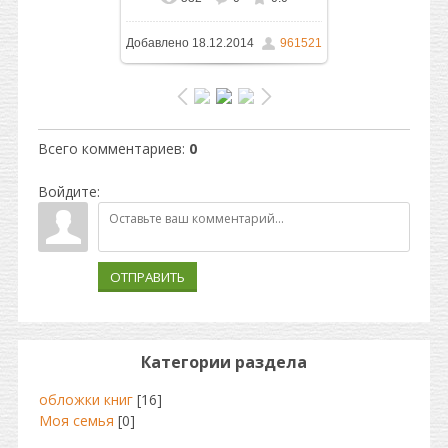
В реальном размере
Добавлено
18.12.2014
961521
1600x1053
/ 335.7Kb
Всего комментариев
:
0
Войдите:
ОТПРАВИТЬ
Категории раздела
обложки книг
[16]
Моя семья
[0]