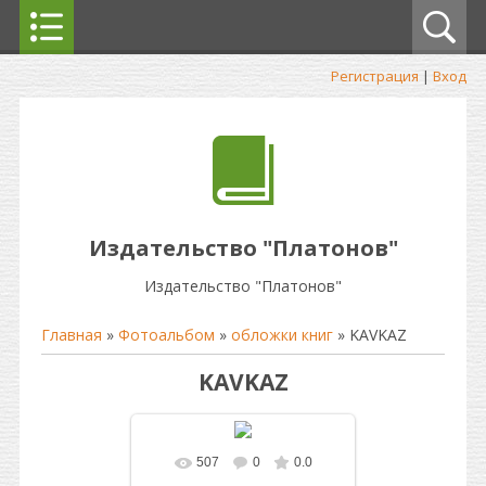
Регистрация
|
Вход
Издательство "Платонов"
Издательство "Платонов"
Главная
»
Фотоальбом
»
обложки книг
» KAVKAZ
KAVKAZ
507
0
0.0
В реальном размере